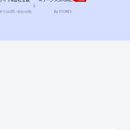
サイト&会社全般
∞ワークスSTORE
ポリ/お問い合わせ他
By STORES