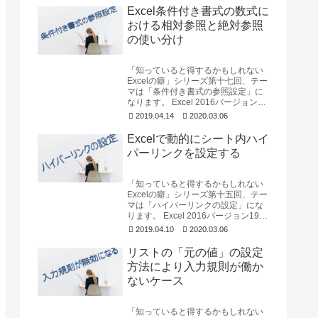
Excel条件付き書式の数式に
おける相対参照と絶対参照
の使い分け
「知っていると得するかもしれない
Excelの癖」シリーズ第十七回、テー
マは「条件付き書式の参照設定」に
なります。 Excel 2016バージョン
1903を使用して確認しています。
2019.04.14
2020.03.06
な...
Excelで動的にシート内ハイ
パーリンクを設定する
「知っていると得するかもしれない
Excelの癖」シリーズ第十五回、テー
マは「ハイパーリンクの設定」にな
ります。 Excel 2016バージョン1902
を使用して確認しています。動的...
2019.04.10
2020.03.06
リストの「元の値」の設定
方法により入力規則が働か
ないケース
「知っていると得するかもしれない