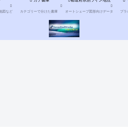
ツ
カテ書庫
都道府県別ライン地点
地図など
カテゴリーで分けた書庫
オートシェープ図形向けデータ
プラ