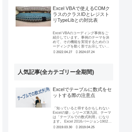
例はOffi...
Excel VBAで使えるCOMク
ラスのクラスIDとレジスト
リTypeLibとの対比表
Excel VBAのコーディング事例をご
紹介しています。事例のテーマを決
めて、その機能を実現するためのコ
ーディングを動く形でお示していま
すが、今回も前回の「Excel VBAで
2022.04.27
2024.07.24
Of...
人気記事(全カテゴリー全期間)
Excelでテーブルに数式をセ
ットする際の注意点
「知っていると得するかもしれない
Excelの癖」シリーズ第九回、テーマ
は「テーブルでの数式利用」になり
ます。 Excel 2016バージョン1902を
使用して確認しています。なお「...
2019.03.30
2019.04.25