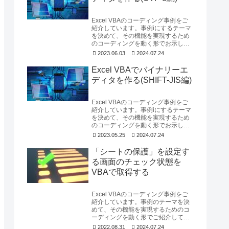
Excel VBAのコーディング事例をご
紹介しています。事例iにするテーマ
を決めて、その機能を実現するため
のコーディングを動く形でお示して
いますが、今回は前回に引き続き
2023.06.03
2024.07.24
「Excel...
Excel VBAでバイナリーエ
ディタを作る(SHIFT-JIS編)
Excel VBAのコーディング事例をご
紹介しています。事例iにするテーマ
を決めて、その機能を実現するため
のコーディングを動く形でお示して
いますが、今回と次回は、2回に渡り
2023.05.25
2024.07.24
「Exc...
「シートの保護」を設定す
る画面のチェック状態を
VBAで取得する
Excel VBAのコーディング事例をご
紹介しています。事例のテーマを決
めて、その機能を実現するためのコ
ーディングを動く形でご紹介してい
るのですが、今回のコーディング事
2022.08.31
2024.07.24