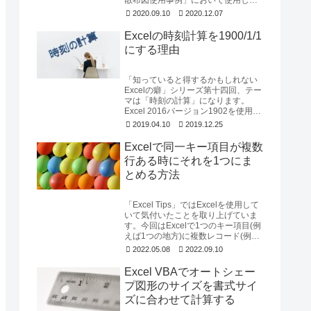
いる「緯度経度を平面直角座標に変
2020.09.10
2020.12.07
換するためのExce...
Excelの時刻計算を1900/1/1
にする理由
「知っていると得するかもしれない
Excelの癖」シリーズ第十四回、テー
マは「時刻の計算」になります。
Excel 2016バージョン1902を使用し
て確認しています。時刻だけを取
2019.04.10
2019.12.25
り...
Excelで同一キー項目が複数
行ある時にそれを1つにま
とめる方法
「Excel Tips」ではExcelを使用して
いて気付いたことを取り上げていま
す。今回はExcelで1つのキー項目(例
えば1つの地方)に複数レコード(例え
ば都府県)が存在する時に...
2022.05.08
2022.09.10
Excel VBAでオートシェー
プ図形のサイズを書式サイ
ズに合わせて計算する