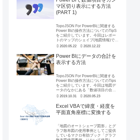
マ区切り表示にする方法
(PART 1)
TopoJSON For PowerBIに関連する
Power BIの操作方法についてのTipS
をご紹介しています。今回はレポー
トのマップのシェイプ(地図情報)で表
示される「数値項目...
2020.05.22
2020.12.22
Power BIにデータの合計を
表示する方法
TopoJSON For PowerBIに関連する
Power BIの操作方法についてのTips
をご紹介しています。今回は地図デ
ータのなかにある「数値項目の合計
を表示する方法」のご説...
2019.10.31
2020.05.23
Excel VBAで緯度・経度を
平面直角座標に変換する
「地図のオートシェープ図形」とグ
ラフ散布図の使用事例としてご提供
しているマクロ有効ブック「グラフ
散布図使用事例」において使用して