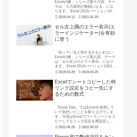
Excelの癖」シリーズ第十六回、テー
マは「入力規則が無効になる」にな
ります。 Excel 2016バージョン1903
を使用して確認しています。入力...
2019.04.12
2021.01.29
セル左上隅のエラー表示(エ
ラーインジケーター)を有効
に使う
「知っていると得するかもしれない
Excelの癖」シリーズ第八回、テーマ
は「セル左上のエラー表示」になり
ます。 Excel 2016バージョン1902を
使用して確認しています。いまま...
2019.03.29
2019.04.25
Excelでシートコピーした時
リンク設定をコピー先にす
るための数式
「Excel Tips」ではExcelを使用して
いて気付いたことを取り上げていま
す。今回はExcelでワークシートをコ
ピーしてもリンク設定を再設定しな
くても済むための方法をご紹介い...
2022.06.28
2022.09.10
Power BIで数値項目をカン