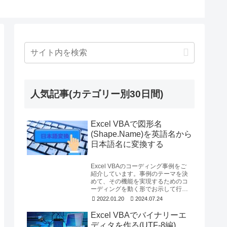
人気記事(カテゴリー別30日間)
Excel VBAで図形名
(Shape.Name)を英語名から
日本語名に変換する
Excel VBAのコーディング事例をご
紹介しています。事例のテーマを決
めて、その機能を実現するためのコ
ーディングを動く形でお示して行き
ます。今回はShapeオブジェクトの
2022.01.20
2024.07.24
Name...
Excel VBAでバイナリーエ
ディタを作る(UTF-8編)