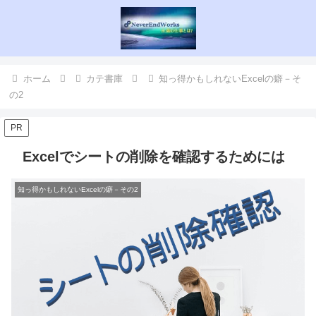
ホーム
カテ書庫
知っ得かもしれないExcelの癖－そ
の2
PR
Excelでシートの削除を確認するためには
知っ得かもしれないExcelの癖－その2