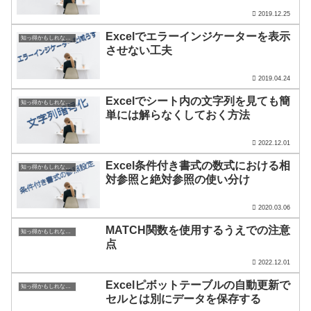
2019.12.25
Excelでエラーインジケーターを表示
知っ得かもしれないExcelの癖－その2
させない工夫
2019.04.24
Excelでシート内の文字列を見ても簡
知っ得かもしれないExcelの癖－その2
単には解らなくしておく方法
2022.12.01
Excel条件付き書式の数式における相
知っ得かもしれないExcelの癖－その2
対参照と絶対参照の使い分け
2020.03.06
MATCH関数を使用するうえでの注意
知っ得かもしれないExcelの癖－その2
点
2022.12.01
Excelピボットテーブルの自動更新で
知っ得かもしれないExcelの癖－その2
セルとは別にデータを保存する