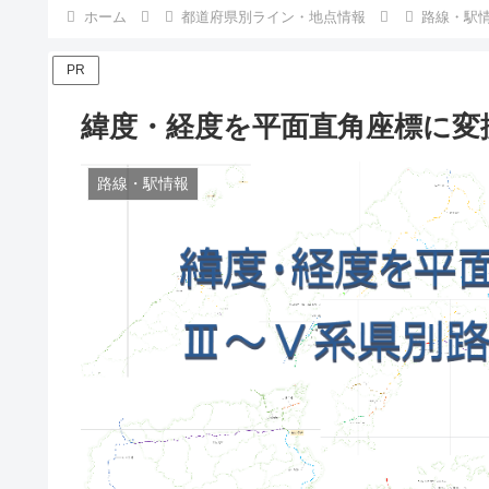
ホーム
都道府県別ライン・地点情報
路線・駅
PR
緯度・経度を平面直角座標に変
路線・駅情報