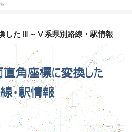
情報
換したⅢ～Ⅴ系県別路線・駅情報