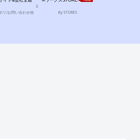
サイト&会社全般
∞ワークスSTORE
ポリ/お問い合わせ他
By STORES