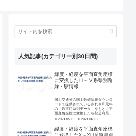
人気記事(カテゴリー別30日間)
緯度・経度を平面直角座標
に変換したⅢ～Ⅴ系県別路
線・駅情報
国土交通省の国土数値情報ダウンロ
ードで提供されているされ令和元年
の「鉄道時系列データ」をもとに平
面直角座標に変換した各都道府県別
の路線のライン情報と駅の地点情報
2021.05.15
2021.06.10
についてフリーにダウ...
緯度・経度を平面直角座標
に変換したX～XIII系道県別