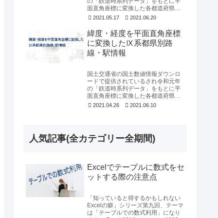
の「鉄道時系列データ」をもとに平
面直角座標に変換した各都道府県別
の路線のライン情報と駅の地点情報
2021.05.17
2021.06.20
についてフリーにダウ...
緯度・経度を平面直角座標
に変換したⅨ系都県別路
線・駅情報
国土交通省の国土数値情報ダウンロ
ードで提供されているされ令和元年
の「鉄道時系列データ」をもとに平
面直角座標に変換した各都道府県別
の路線のライン情報と駅の地点情報
2021.04.26
2021.06.10
についてフリーにダウ...
人気記事(全カテゴリー全期間)
Excelでテーブルに数式をセ
ットする際の注意点
「知っていると得するかもしれない
Excelの癖」シリーズ第九回、テーマ
は「テーブルでの数式利用」になり