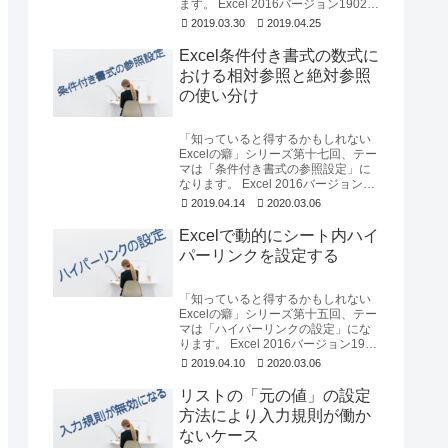
ます。 Excel 2016バージョン1902を
使用して確認しています。なお「...
2019.03.30
2019.04.25
Excel条件付き書式の数式に
おける相対参照と絶対参照
の使い分け
「知っていると得するかもしれない
Excelの癖」シリーズ第十七回、テー
マは「条件付き書式の参照設定」に
なります。 Excel 2016バージョン
1903を使用して確認しています。
2019.04.14
2020.03.06
な...
Excelで動的にシート内ハイ
パーリンクを設定する
「知っていると得するかもしれない
Excelの癖」シリーズ第十五回、テー
マは「ハイパーリンクの設定」にな
ります。 Excel 2016バージョン1902
を使用して確認しています。動的...
2019.04.10
2020.03.06
リストの「元の値」の設定
方法により入力規則が働か
ないケース