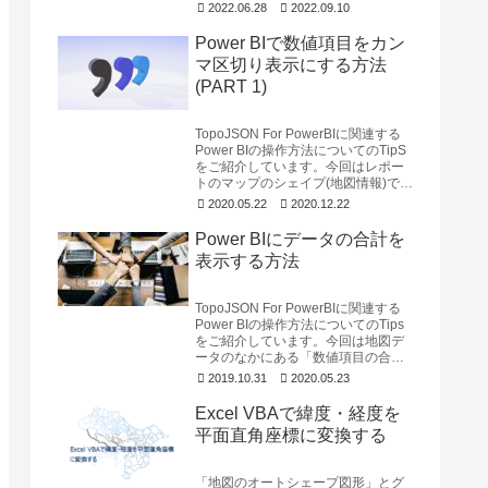
くても済むための方法をご紹介い...
2022.06.28
2022.09.10
Power BIで数値項目をカン
マ区切り表示にする方法
(PART 1)
TopoJSON For PowerBIに関連する
Power BIの操作方法についてのTipS
をご紹介しています。今回はレポー
トのマップのシェイプ(地図情報)で表
示される「数値項目...
2020.05.22
2020.12.22
Power BIにデータの合計を
表示する方法
TopoJSON For PowerBIに関連する
Power BIの操作方法についてのTips
をご紹介しています。今回は地図デ
ータのなかにある「数値項目の合計
を表示する方法」のご説...
2019.10.31
2020.05.23
Excel VBAで緯度・経度を
平面直角座標に変換する
「地図のオートシェープ図形」とグ