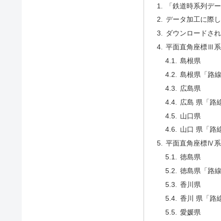
「鉄道時系列デー
データ加工に際し
ダウンロードされ
平面直角座標Ⅲ系
島根県
島根県「路
広島県
広島 県「路
山口県
山口 県「路
平面直角座標Ⅳ系
徳島県
徳島県「路
香川県
香川 県「路
愛媛県