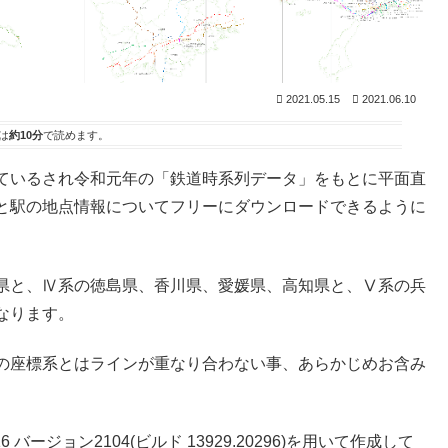
2021.05.15
2021.06.10
は
約10分
で読めます。
ているされ令和元年の「鉄道時系列データ」をもとに平面直
と駅の地点情報についてフリーにダウンロードできるように
県と、Ⅳ系の徳島県、香川県、愛媛県、高知県と、Ⅴ系の兵
なります。
の座標系とはラインが重なり合わない事、あらかじめお含み
バージョン2104(ビルド 13929.20296)を用いて作成して