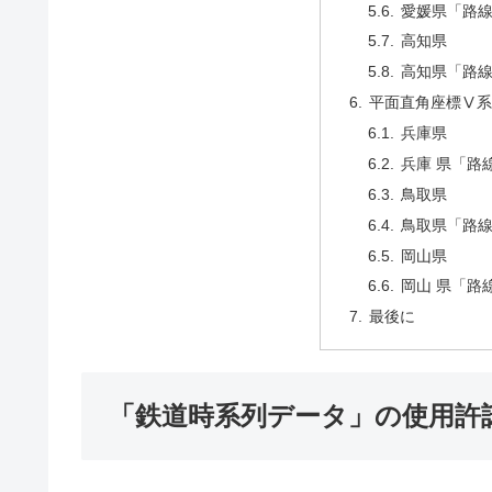
愛媛県「路
高知県
高知県「路
平面直角座標Ⅴ系
兵庫県
兵庫 県「路
鳥取県
鳥取県「路
岡山県
岡山 県「路
最後に
「鉄道時系列データ」の使用許