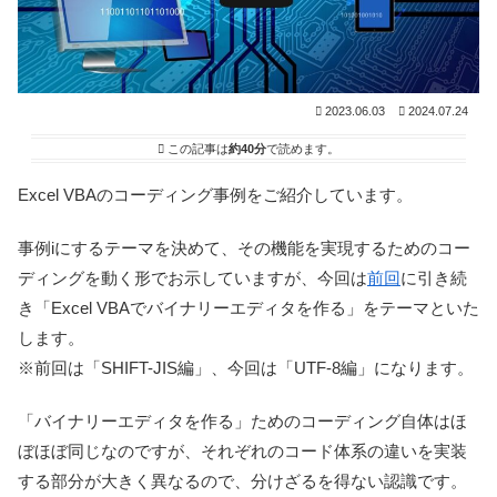
2023.06.03
2024.07.24
この記事は
約40分
で読めます。
Excel VBAのコーディング事例をご紹介しています。
事例iにするテーマを決めて、その機能を実現するためのコー
ディングを動く形でお示していますが、今回は
前回
に引き続
き「Excel VBAでバイナリーエディタを作る」をテーマといた
します。
※前回は「SHIFT-JIS編」、今回は「UTF-8編」になります。
「バイナリーエディタを作る」ためのコーディング自体はほ
ぼほぼ同じなのですが、それぞれのコード体系の違いを実装
する部分が大きく異なるので、分けざるを得ない認識です。