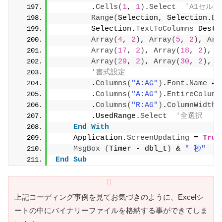
        .
Cells
(
1
, 
1
)
.
Select
'A1セル
Range
(
Selection, Selection.
En
        Selection.
TextToColumns
 Desti
Array
(
4
, 
2
)
, 
Array
(
5
, 
2
)
, 
Arr
Array
(
17
, 
2
)
, 
Array
(
18
, 
2
)
, 
A
Array
(
29
, 
2
)
, 
Array
(
30
, 
2
)
, 
A
'書式設定
        .
Columns
(
"A:AG"
)
.
Font
.
Name
 = 
        .
Columns
(
"A:AG"
)
.
EntireColumn
        .
Columns
(
"R:AG"
)
.
ColumnWidth
 
        .UsedRange.
Select
'全選択
End
With
    Application.
ScreenUpdating
 = 
True
MsgBox
(
Timer - dbl_t
)
 & 
" 秒"
End
Sub
上記コーディング事例を見てお気づきのように、Excelシ
ートの中にバイナリーファイルを格納する事ができてしま