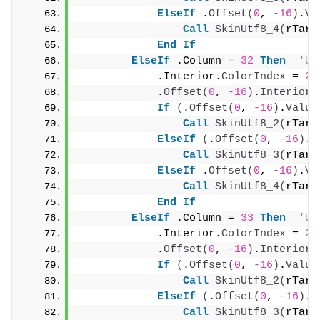
ElseIf
 .
Offset
(
0
, 
-16
)
.
Va
Call
SkinUtf8_4
(
rTarg
End
If
ElseIf
 .Column = 
32
Then
'U
            .Interior.
ColorIndex
 = 
20
            .
Offset
(
0
, 
-16
)
.
Interior
.
If
(
.
Offset
(
0
, 
-16
)
.
Value
Call
SkinUtf8_2
(
rTarg
ElseIf
(
.
Offset
(
0
, 
-16
)
.
V
Call
SkinUtf8_3
(
rTarg
ElseIf
 .
Offset
(
0
, 
-16
)
.
Va
Call
SkinUtf8_4
(
rTarg
End
If
ElseIf
 .Column = 
33
Then
'U
            .Interior.
ColorIndex
 = 
20
            .
Offset
(
0
, 
-16
)
.
Interior
.
If
(
.
Offset
(
0
, 
-16
)
.
Value
Call
SkinUtf8_2
(
rTarg
ElseIf
(
.
Offset
(
0
, 
-16
)
.
V
Call
SkinUtf8_3
(
rTarg