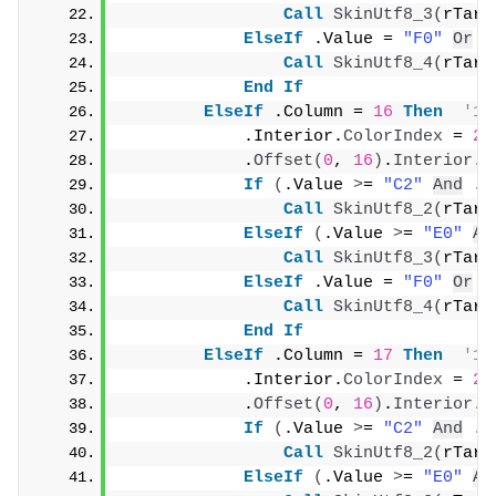
Call
SkinUtf8_3
(
rTarg
ElseIf
 .Value = 
"F0"
Or
 .
Call
SkinUtf8_4
(
rTarg
End
If
ElseIf
 .Column = 
16
Then
'1
            .Interior.
ColorIndex
 = 
20
            .
Offset
(
0
, 
16
)
.
Interior
.
C
If
(
.Value 
>
= 
"C2"
And
 .V
Call
SkinUtf8_2
(
rTarg
ElseIf
(
.Value 
>
= 
"E0"
An
Call
SkinUtf8_3
(
rTarg
ElseIf
 .Value = 
"F0"
Or
 .
Call
SkinUtf8_4
(
rTarg
End
If
ElseIf
 .Column = 
17
Then
'1
            .Interior.
ColorIndex
 = 
20
            .
Offset
(
0
, 
16
)
.
Interior
.
C
If
(
.Value 
>
= 
"C2"
And
 .V
Call
SkinUtf8_2
(
rTarg
ElseIf
(
.Value 
>
= 
"E0"
An