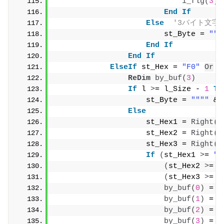
i_flg
(
3
)
 
End
If
Else
'3バイト文字
                        st_Byte = 
""
"
End
If
End
If
ElseIf
 st_Hex = 
"F0"
Or
 s
ReDim
by_buf
(
3
)
If
 l 
>
= l_Size - 
1
Th
                    st_Byte = 
""
""
 & 
Else
                    st_Hex1 = 
Right
(
"
                    st_Hex2 = 
Right
(
"
                    st_Hex3 = 
Right
(
"
If
(
st_Hex1 
>
= 
"8
(
st_Hex2 
>
= 
"
(
st_Hex3 
>
= 
"
by_buf
(
0
)
 = 
b
by_buf
(
1
)
 = 
b
by_buf
(
2
)
 = 
b
by_buf
(
3
)
 = 
b