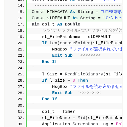
'------------------------------------
Const
 HINAGATA 
As
String
 = 
"UTF8雛形"
Const
 stDEFAULT 
As
String
 = 
"C:\Users
Dim
 dbl_t 
As
Double
'バイナリファイルパスとファイル名の設定
    st_FilePathName = stDEFAULT
If
Len
(
chooseFolder
(
st_FilePathNa
        MsgBox 
"ファイルが選択されていませ
Exit
Sub
'<<<<<<<<
End
If
'
    l_Size = 
ReadFileBianary
(
st_FileP
If
 l_Size = 
0
Then
        MsgBox 
"ファイルを読み込めません
Exit
Sub
'<<<<<<<<
End
If
'
    dbl_t = Timer
    st_FileName = 
Mid
(
st_FilePathName
    Application.
ScreenUpdating
 = 
Fals