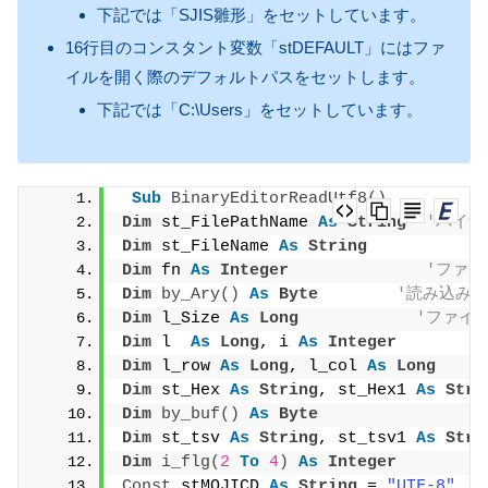
下記では「SJIS雛形」をセットしています。
16行目のコンスタント変数「stDEFAULT」にはファ
イルを開く際のデフォルトパスをセットします。
下記では「C:\Users」をセットしています。
Sub
BinaryEditorReadUtf8
()
Dim
 st_FilePathName 
As
String
'バイ
Dim
 st_FileName 
As
String
Dim
 fn 
As
Integer
'ファイ
Dim
by_Ary
()
As
Byte
'読み込み
Dim
 l_Size 
As
Long
'ファイ
Dim
 l  
As
Long
, i 
As
Integer
Dim
 l_row 
As
Long
, l_col 
As
Long
Dim
 st_Hex 
As
String
, st_Hex1 
As
Stri
Dim
by_buf
()
As
Byte
Dim
 st_tsv 
As
String
, st_tsv1 
As
Stri
Dim
i_flg
(
2
To
4
)
As
Integer
Const
 stMOJICD 
As
String
 = 
"UTF-8"