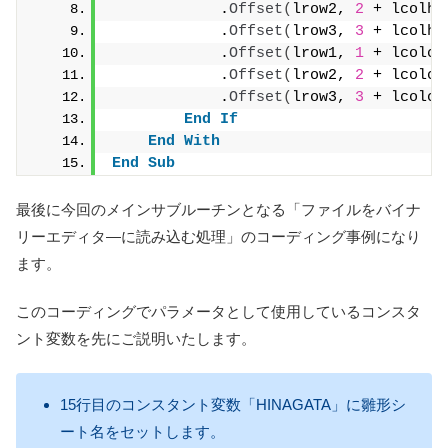
            .
Offset
(
lrow2, 
2
 + lcolhe
            .
Offset
(
lrow3, 
3
 + lcolhe
            .
Offset
(
lrow1, 
1
 + lcolch
            .
Offset
(
lrow2, 
2
 + lcolch
            .
Offset
(
lrow3, 
3
 + lcolch
End
If
End
With
End
Sub
最後に今回のメインサブルーチンとなる「ファイルをバイナ
リーエディタ―に読み込む処理」のコーディング事例になり
ます。
このコーディングでパラメータとして使用しているコンスタ
ント変数を先にご説明いたします。
15行目のコンスタント変数「HINAGATA」に雛形シ
ート名をセットします。