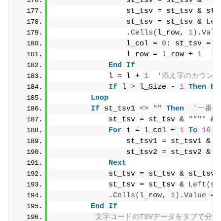
                st_tsv = st_tsv & 
""
"
                st_tsv = st_tsv & st_
                st_tsv = st_tsv & 
Lef
                .
Cells
(
l_row, 
1
)
.
Valu
                l_col = 
0
: st_tsv = 
"
                l_row = l_row + 
1
'
End
If
            l = l + 
1
'添え字のカウン
If
 l 
>
 l_Size - 
1
Then
Ex
Loop
If
 st_tsv1 
<>
""
Then
'一番
            st_tsv = st_tsv & 
""
""
 & 
For
 i = l_col + 
1
To
16
                st_tsv1 = st_tsv1 & v
                st_tsv2 = st_tsv2 & 
"
Next
            st_tsv = st_tsv & st_tsv1
            st_tsv = st_tsv & 
Left
(
st
            .
Cells
(
l_row, 
1
)
.
Value
 = 
End
If
'文字コードのTSVデータをタブで分