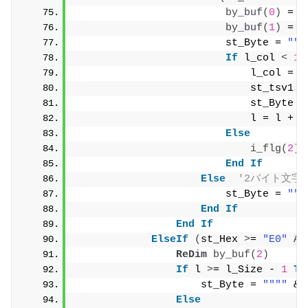
by_buf
(
0
)
 = 
b
by_buf
(
1
)
 = 
b
                        st_Byte = 
""
"
If
 l_col 
<
16
                            l_col = l
                            st_tsv1 =
                            st_Byte =
                            l = l + 
1
Else
i_flg
(
2
)
 
End
If
Else
'2バイト文字
                        st_Byte = 
""
"
End
If
End
If
ElseIf
(
st_Hex 
>
= 
"E0"
An
ReDim
by_buf
(
2
)
If
 l 
>
= l_Size - 
1
Th
                    st_Byte = 
""
""
 & 
Else