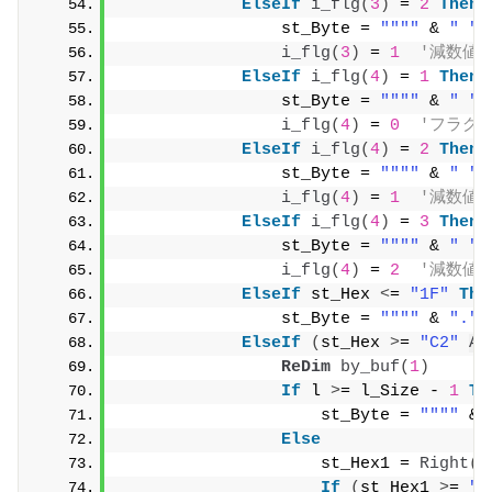
ElseIf
i_flg
(
3
)
 = 
2
Then
                st_Byte = 
""
""
 & 
" "
 
i_flg
(
3
)
 = 
1
'減数値
ElseIf
i_flg
(
4
)
 = 
1
Then
                st_Byte = 
""
""
 & 
" "
 
i_flg
(
4
)
 = 
0
'フラグ
ElseIf
i_flg
(
4
)
 = 
2
Then
                st_Byte = 
""
""
 & 
" "
 
i_flg
(
4
)
 = 
1
'減数値
ElseIf
i_flg
(
4
)
 = 
3
Then
                st_Byte = 
""
""
 & 
" "
 
i_flg
(
4
)
 = 
2
'減数値
ElseIf
 st_Hex 
<
= 
"1F"
The
                st_Byte = 
""
""
 & 
"."
 
ElseIf
(
st_Hex 
>
= 
"C2"
An
ReDim
by_buf
(
1
)
If
 l 
>
= l_Size - 
1
Th
                    st_Byte = 
""
""
 & 
Else
                    st_Hex1 = 
Right
(
"
If
(
st_Hex1 
>
= 
"8