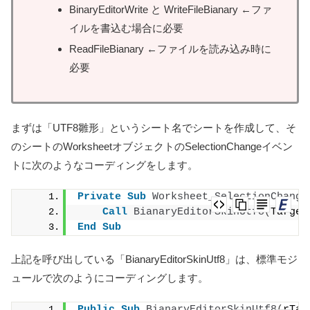
BinaryEditorWrite と WriteFileBianary ←ファ
イルを書込む場合に必要
ReadFileBianary ←ファイルを読み込み時に
必要
まずは「UTF8雛形」というシート名でシートを作成して、そ
のシートのWorksheetオブジェクトのSelectionChangeイベン
トに次のようなコーディングをします。
Private
Sub
Worksheet_SelectionChange
Call
BianaryEditorSkinUtf8
(
Target
End
Sub
上記を呼び出している「BianaryEditorSkinUtf8」は、標準モジ
ュールで次のようにコーディングします。
Public
Sub
BianaryEditorSkinUtf8
(
rTar