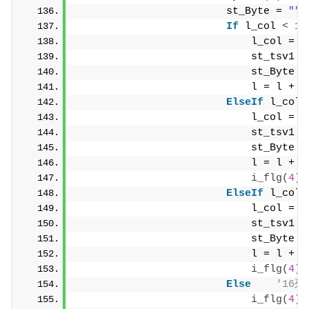
                        st_Byte = 
""
"
If
 l_col 
<
14
                            l_col = l
                            st_tsv1 =
                            st_Byte =
                            l = l + 
3
ElseIf
 l_col 
                            l_col = l
                            st_tsv1 =
                            st_Byte =
                            l = l + 
2
i_flg
(
4
)
 
ElseIf
 l_col 
                            l_col = l
                            st_tsv1 =
                            st_Byte =
                            l = l + 
1
i_flg
(
4
)
 
Else
'16
i_flg
(
4
)
 