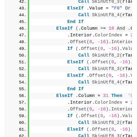
Call
SkinUtf8_3
(
rTarg
ElseIf
 .Value = 
"F0"
Or
 .
Call
SkinUtf8_4
(
rTarg
End
If
ElseIf
(
.Column 
>
= 
18
And
 .Co
            .Interior.
ColorIndex
 = 
20
            .
Offset
(
0
, 
-16
)
.
Interior
.
If
(
.
Offset
(
0
, 
-16
)
.
Value
Call
SkinUtf8_2
(
rTarg
ElseIf
(
.
Offset
(
0
, 
-16
)
.
V
Call
SkinUtf8_3
(
rTarg
ElseIf
 .
Offset
(
0
, 
-16
)
.
Va
Call
SkinUtf8_4
(
rTarg
End
If
ElseIf
 .Column = 
31
Then
'U
            .Interior.
ColorIndex
 = 
20
            .
Offset
(
0
, 
-16
)
.
Interior
.
If
(
.
Offset
(
0
, 
-16
)
.
Value
Call
SkinUtf8_2
(
rTarg
ElseIf
(
.
Offset
(
0
, 
-16
)
.
V
Call
SkinUtf8_3
(
rTarg