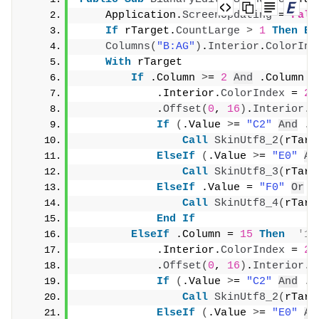
    Application.
ScreenUpdating
 = 
Fals
If
 rTarget.
CountLarge
>
1
Then
Ex
Columns
(
"B:AG"
)
.
Interior
.
ColorInd
With
 rTarget
If
 .Column 
>
= 
2
And
 .Column 
<
            .Interior.
ColorIndex
 = 
20
            .
Offset
(
0
, 
16
)
.
Interior
.
C
If
(
.Value 
>
= 
"C2"
And
 .V
Call
SkinUtf8_2
(
rTarg
ElseIf
(
.Value 
>
= 
"E0"
An
Call
SkinUtf8_3
(
rTarg
ElseIf
 .Value = 
"F0"
Or
 .
Call
SkinUtf8_4
(
rTarg
End
If
ElseIf
 .Column = 
15
Then
'1
            .Interior.
ColorIndex
 = 
20
            .
Offset
(
0
, 
16
)
.
Interior
.
C
If
(
.Value 
>
= 
"C2"
And
 .V
Call
SkinUtf8_2
(
rTarg
ElseIf
(
.Value 
>
= 
"E0"
An