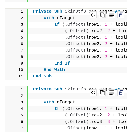
Private
Sub
SkinUtf8_3
(
rTarget 
As
 Ran
With
 rTarget
If
(
.
Offset
(
lrow1, 
1
 + lcolhe
(
.
Offset
(
lrow2, 
2
 + lcolh
            .
Offset
(
lrow1, 
1
 + lcolhe
            .
Offset
(
lrow2, 
2
 + lcolhe
            .
Offset
(
lrow1, 
1
 + lcolch
            .
Offset
(
lrow2, 
2
 + lcolch
End
If
End
With
End
Sub
Private
Sub
SkinUtf8_4
(
rTarget 
As
 Ran
                                     
With
 rTarget
If
(
.
Offset
(
lrow1, 
1
 + lcolhe
(
.
Offset
(
lrow2, 
2
 + lcolh
(
.
Offset
(
lrow3, 
3
 + lcolh
            .
Offset
(
lrow1, 
1
 + lcolhe