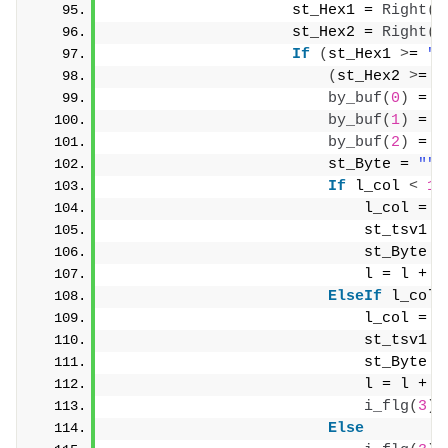
                    st_Hex1 = 
Right
(
"
                    st_Hex2 = 
Right
(
"
If
(
st_Hex1 
>
= 
"8
(
st_Hex2 
>
= 
"
by_buf
(
0
)
 = 
b
by_buf
(
1
)
 = 
b
by_buf
(
2
)
 = 
b
                        st_Byte = 
""
"
If
 l_col 
<
15
                            l_col = l
                            st_tsv1 =
                            st_Byte =
                            l = l + 
2
ElseIf
 l_col 
                            l_col = l
                            st_tsv1 =
                            st_Byte =
                            l = l + 
1
i_flg
(
3
)
 
Else