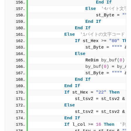
End
If
Else
'4バイト文字
                        st_Byte = 
""
"
End
If
End
If
Else
'1バイトの文字コード
If
 st_Hex 
>
= 
"80"
The
                    st_Byte = 
""
""
 & 
Else
ReDim
by_buf
(
0
)
by_buf
(
0
)
 = 
by_Ar
                    st_Byte = 
""
""
 & 
End
If
End
If
If
 st_Hex = 
"22"
Then
'
                st_tsv2 = st_tsv2 & 
"
Else
                st_tsv2 = st_tsv2 & s
End
If
If
 l_col 
>
= 
16
Then
'列