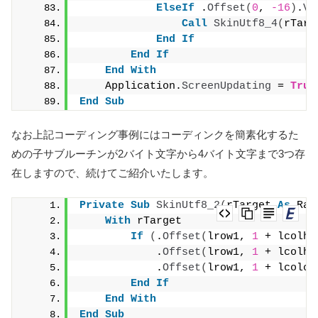
ElseIf
 .
Offset
(
0
, 
-16
)
.
Va
Call
SkinUtf8_4
(
rTarg
End
If
End
If
End
With
    Application.
ScreenUpdating
 = 
True
End
Sub
なお上記コーディング事例にはコーディンクを簡素化するた
めの子サブルーチンが2バイト文字から4バイト文字まで3つ存
在しますので、続けてご紹介いたします。
Private
Sub
SkinUtf8_2
(
rTarget 
As
 Ran
With
 rTarget
If
(
.
Offset
(
lrow1, 
1
 + lcolhe
            .
Offset
(
lrow1, 
1
 + lcolhe
            .
Offset
(
lrow1, 
1
 + lcolch
End
If
End
With
End
Sub