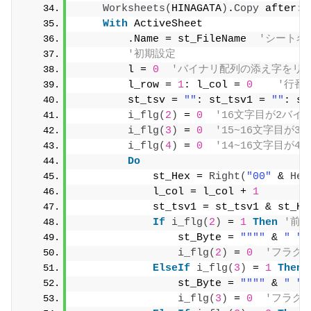
Worksheets
(
HINAGATA
)
.
Copy
 after:=
With
 ActiveSheet
        .Name = st_FileName  
'シート名
'初期設定
        l = 
0
'バイナリ配列の添え字をリ
        l_row = 
1
: l_col = 
0
'行番
        st_tsv = 
""
: st_tsv1 = 
""
: st
i_flg
(
2
)
 = 
0
'16文字目が2バ
i_flg
(
3
)
 = 
0
'15~16文字目が
i_flg
(
4
)
 = 
0
'14~16文字目が
Do
            st_Hex = 
Right
(
"00"
 & 
Hex
            l_col = l_col + 
1
            st_tsv1 = st_tsv1 & st_He
If
i_flg
(
2
)
 = 
1
Then
'前
                st_Byte = 
""
""
 & 
" "
 
i_flg
(
2
)
 = 
0
'フラグ
ElseIf
i_flg
(
3
)
 = 
1
Then
                st_Byte = 
""
""
 & 
" "
 
i_flg
(
3
)
 = 
0
'フラグ