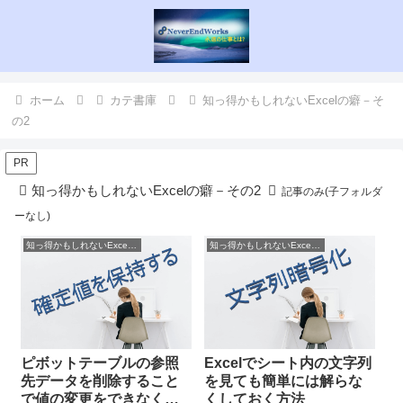
ホーム
カテ書庫
知っ得かもしれないExcelの癖－そ
の2
PR
知っ得かもしれないExcelの癖－その2
記事のみ(子フォルダ
ーなし)
知っ得かもしれないExcelの癖－その2
知っ得かもしれないExcelの癖－その2
ピボットテーブルの参照
Excelでシート内の文字列
先データを削除すること
を見ても簡単には解らな
で値の変更をできなくす
くしておく方法