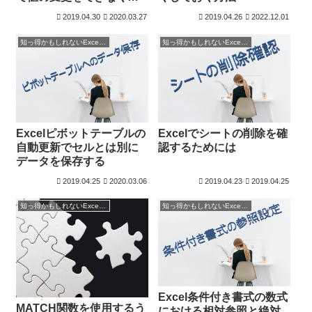
る
2019.04.30
2020.03.27
2019.04.26
2022.12.01
知っ得かもしれないExcelの癖－その2
知っ得かもしれないExcelの癖－その2
Excelピボットテーブルの
Excelでシートの削除を確
自動更新でセルとは別に
認するためには
データを保存する
2019.04.25
2020.03.06
2019.04.23
2019.04.25
知っ得かもしれないExcelの癖－その2
知っ得かもしれないExcelの癖－その2
Excel条件付き書式の数式
MATCH関数を使用するう
における相対参照と絶対