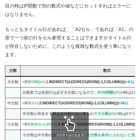
目の時はIF関数で別の数式や値などにセットすればエラーに
はなりません。
もっともタイトル行があれば、「A2セル」であれば「A1」の
形で一つ前の行をセル参照することはできますがタイトル行
が存在しないために、このような複雑な数式を使う事になり
ます。
分類
数式
大分類
=IF(
ROW()=1
,
1
,
INDIRECT(ADDRESS(ROW()-1,COLUMN()))
+
K1
)
分類表では先頭行は必ず大分類になるので、
ROW関数が1
の時は1を
中分類
=IF(
K1=1
,
0
,
INDIRECT(ADDRESS(ROW()-1,COLUMN()))
+
M1
)
中分類が存在する時は大分類の次に来るので
大分類が1
の時は0でリ
小分類
=IF(
OR(K1=1,M1=1)
,
0
,
INDIRECT(ADDRESS(ROW()-1,COLUMN()))
+
小分類は中分類の次にくるのですが、
大分類を条件に入れないと先頭
スクロールできます