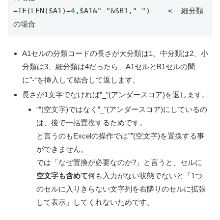
=IF(LEN($A1)=
4
,$A1&"-"&$B1,"_")    <--細分類
の場合
A1セルの分類コードの長さが大分類は1、中分類は2、小
分類は3、細分類は4だったら、A1セルとB1セルの間
に”-“を挿入して結合して返します。
長さが1文字でなければ”_”(アンダースコア)を返します。
“”(空文字)ではなく”_”(アンダースコア)にしているの
は、後で一括置換するためです。
と言うのもExcelの操作では””(空文字)を置換する事
ができません。
では「なぜ置換が必要なのか?」と言うと、セルに
空文字も含めて
何も入力がない状態でないと「1つ
のセルに入りきらない文字列を右隣りのセルに拡張
して表示」してくれないためです。