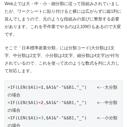
Web上では大・中・小・細分類に従って段組みされていまし
たが、ワークシートに貼り付けると横には広がらずに縦1列に
並んでしまうので、元のような段組みの並びに整形する必要
があります。これを手作業でやるのは2,109行もあるので大変
です。
そこで「日本標準産業分類」には分類コード(大分類は1文
字、中分類は2文字、小分類は3文字、細分類は4文字)が付与
されているので、これを使って次のような数式を列に入力し
て対応します。
=IF(LEN($A1)=
1
,$A1&"-"&$B1,"_")    <--大分類
の場合

=IF(LEN($A1)=
2
,$A1&"-"&$B1,"_")    <--中分類
の場合

=IF(LEN($A1)=
3
,$A1&"-"&$B1,"_")    <--小分類
の場合
