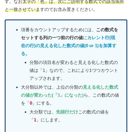
す。なお
太字の「色」は、次にご説明する数式での該当箇所
と一致させていま
すのでお含み置きください。
項番をカウントアップするためには、
この数式を
セットする列の一つ前の行の値
に
カレント行(現
在の行)の見える化した数式の値(0 or 1)を加算す
る。
分類の項目名が変わると見える化した数式の
値は「1」なので、これにより1づつカウント
アップされます。
大分類以外では、上位の分類の
見える化した数式
の値が変わった(「1」になった)
ら、この数式の値
を「
0
」にする。
大分類では
、先頭行だけ
この数式の値を
「
1
」にします。