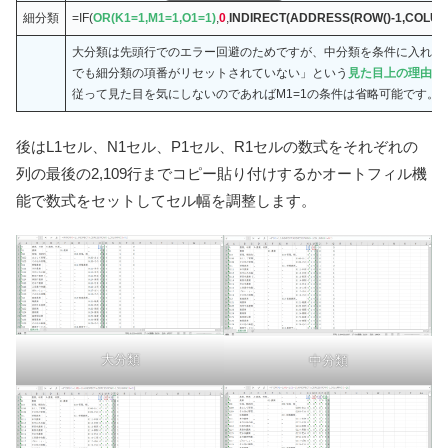
細分類
=IF(
OR(K1=1,M1=1,O1=1)
,
0
,
INDIRECT(ADDRESS(ROW()-1,COLUMN
大分類は先頭行でのエラー回避のためですが、中分類を条件に入れて
でも細分類の項番がリセットされていない」という
見た目上の理由
か
従って見た目を気にしないのであればM1=1の条件は省略可能です。
後はL1セル、N1セル、P1セル、R1セルの数式をそれぞれの
列の最後の2,109行までコピー貼り付けするかオートフィル機
能で数式をセットしてセル幅を調整します。
大分類
中分類