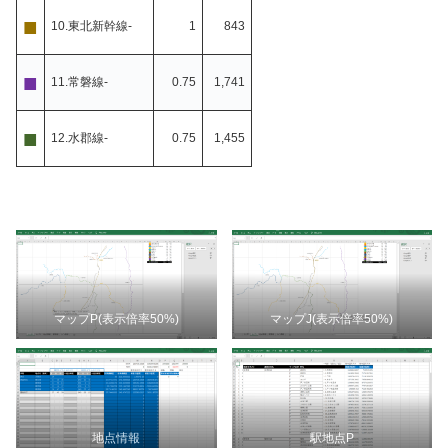
■
10.東北新幹線-
1
843
■
11.常磐線-
0.75
1,741
■
12.水郡線-
0.75
1,455
マップP(表示倍率50%)
マップJ(表示倍率50%)
地点情報
駅地点P