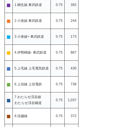
■
1.桐生線 東武鉄道
0.75
392
■
2.小泉線 東武鉄道
0.75
244
■
3.小泉線+ 東武鉄道
0.75
173
■
4.伊勢崎線- 東武鉄道
0.75
887
■
5.上毛線 上毛電気鉄道
0.75
430
■
6.上信線 上信電鉄
0.75
738
7.わたらせ渓谷線
■
0.75
1,037
わたらせ渓谷鐵道
■
8.信越線
0.75
372