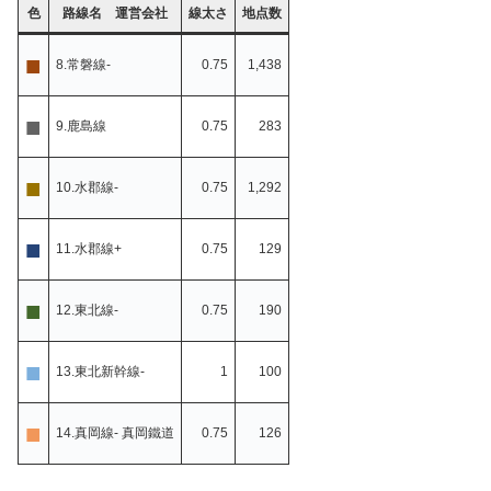
色
路線名 運営会社
線太さ
地点数
■
8.常磐線-
0.75
1,438
■
9.鹿島線
0.75
283
■
10.水郡線-
0.75
1,292
■
11.水郡線+
0.75
129
■
12.東北線-
0.75
190
■
13.東北新幹線-
1
100
■
14.真岡線- 真岡鐵道
0.75
126