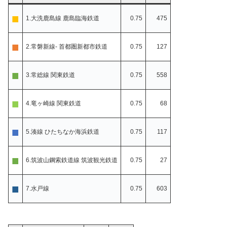
■
1.大洗鹿島線 鹿島臨海鉄道
0.75
475
■
2.常磐新線- 首都圏新都市鉄道
0.75
127
■
3.常総線 関東鉄道
0.75
558
■
4.竜ヶ崎線 関東鉄道
0.75
68
■
5.湊線 ひたちなか海浜鉄道
0.75
117
■
6.筑波山鋼索鉄道線 筑波観光鉄道
0.75
27
■
7.水戸線
0.75
603