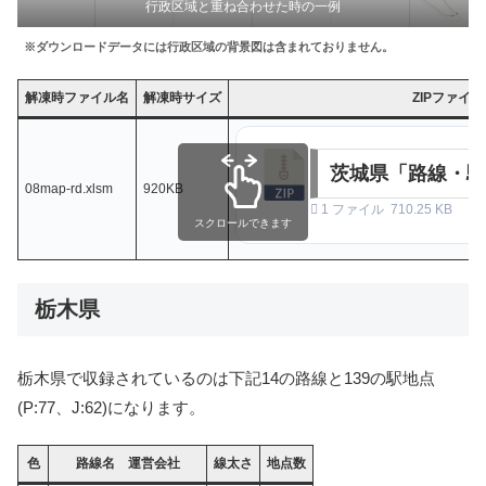
行政区域と重ね合わせた時の一例
※ダウンロードデータには行政区域の背景図は含まれておりません。
解凍時ファイル名
解凍時サイズ
ZIPファイ
茨城県「路線・駅
08map-rd.xlsm
920KB
1 ファイル
710.25 KB
スクロールできます
栃木県
栃木県で収録されているのは下記14の路線と139の駅地点
(P:77、J:62)になります。
色
路線名 運営会社
線太さ
地点数