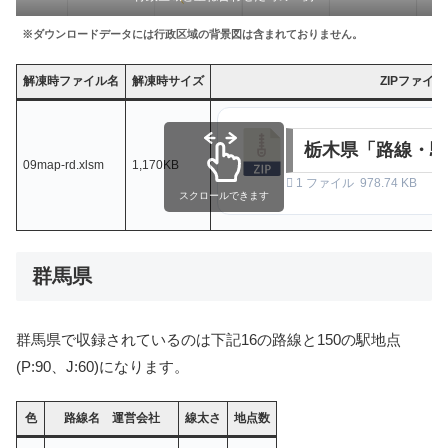
※ダウンロードデータには行政区域の背景図は含まれておりません。
解凍時ファイル名
解凍時サイズ
ZIPファイ
栃木県「路線・駅
09map-rd.xlsm
1,170KB
1 ファイル
978.74 KB
スクロールできます
群馬県
群馬県で収録されているのは下記16の路線と150の駅地点
(P:90、J:60)になります。
色
路線名 運営会社
線太さ
地点数