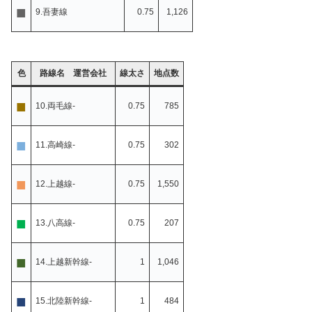
■
9.吾妻線
0.75
1,126
色
路線名 運営会社
線太さ
地点数
■
10.両毛線-
0.75
785
■
11.高崎線-
0.75
302
■
12.上越線-
0.75
1,550
■
13.八高線-
0.75
207
■
14.上越新幹線-
1
1,046
■
15.北陸新幹線-
1
484