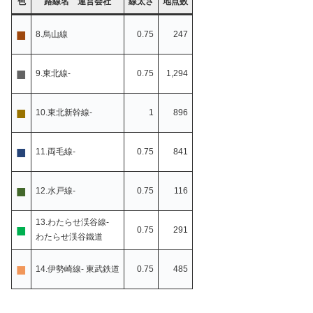
色
路線名 運営会社
線太さ
地点数
■
8.烏山線
0.75
247
■
9.東北線-
0.75
1,294
■
10.東北新幹線-
1
896
■
11.両毛線-
0.75
841
■
12.水戸線-
0.75
116
13.わたらせ渓谷線-
■
0.75
291
わたらせ渓谷鐵道
■
14.伊勢崎線- 東武鉄道
0.75
485