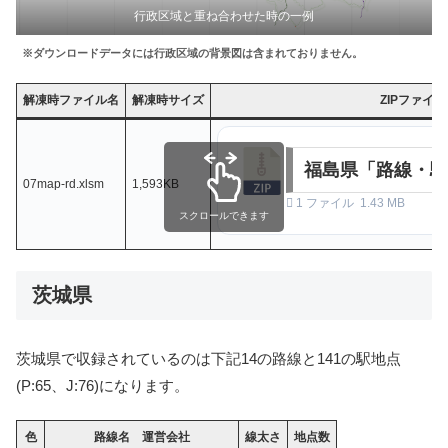
行政区域と重ね合わせた時の一例
※ダウンロードデータには行政区域の背景図は含まれておりません。
解凍時ファイル名
解凍時サイズ
ZIPファイ
福島県「路線・駅
07map-rd.xlsm
1,593KB
1 ファイル
1.43 MB
スクロールできます
茨城県
茨城県で収録されているのは下記14の路線と141の駅地点
(P:65、J:76)になります。
色
路線名 運営会社
線太さ
地点数