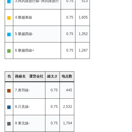
■
3.阿武隈急行線- 阿武隈急行
0.75
513
■
4.磐越東線
0.75
1,605
■
5.磐越西線-
0.75
1,352
■
6.磐越西線+
0.75
1,287
色
路線名 運営会社
線太さ
地点数
■
7.奥羽線-
0.75
445
■
8.只見線-
0.75
2,532
■
9.東北線-
0.75
1,704