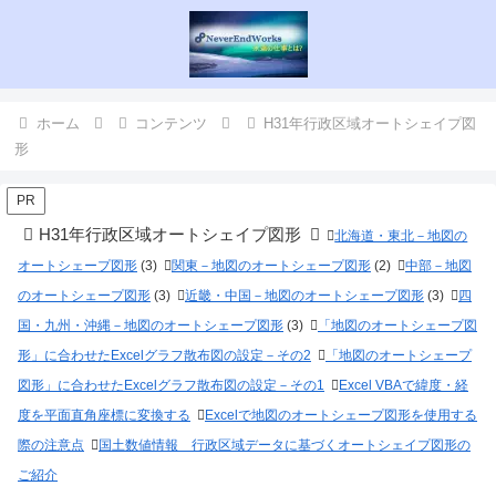
ホーム
コンテンツ
H31年行政区域オートシェイプ図
形
PR
H31年行政区域オートシェイプ図形
北海道・東北－地図の
オートシェープ図形
(3)
関東－地図のオートシェープ図形
(2)
中部－地図
のオートシェープ図形
(3)
近畿・中国－地図のオートシェープ図形
(3)
四
国・九州・沖縄－地図のオートシェープ図形
(3)
「地図のオートシェープ図
形」に合わせたExcelグラフ散布図の設定－その2
「地図のオートシェープ
図形」に合わせたExcelグラフ散布図の設定－その1
Excel VBAで緯度・経
度を平面直角座標に変換する
Excelで地図のオートシェープ図形を使用する
際の注意点
国土数値情報 行政区域データに基づくオートシェイプ図形の
ご紹介