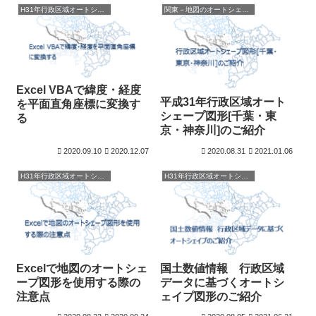
H31年行政区域オートシェイプ図形
関東－地図のオートシェープ図形
Excel VBAで緯度・経度
平成31年行政区域オート
を平面直角座標に変換す
シェープ図形[千葉・東
る
京・神奈川]のご紹介
2020.09.10
2020.12.07
2020.08.31
2021.01.06
H31年行政区域オートシェイプ図形
H31年行政区域オートシェイプ図形
Excelで地図のオートシェ
国土数値情報 行政区域
ープ図形を使用する際の
データに基づくオートシ
注意点
ェイプ図形のご紹介