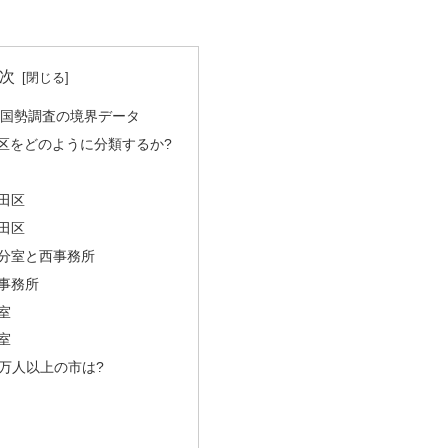
次
15年国勢調査の境界データ
区をどのように分類するか?
田区
田区
分室と西事務所
事務所
室
室
0万人以上の市は?