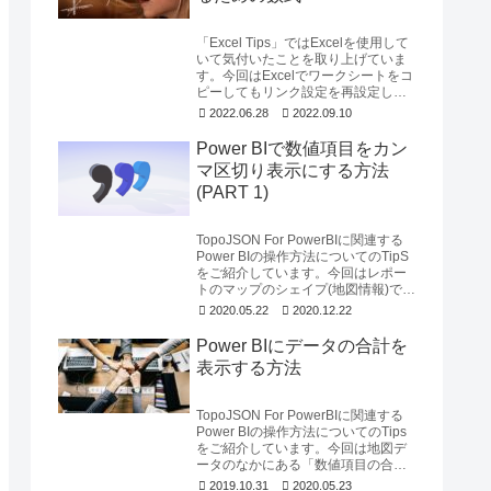
「Excel Tips」ではExcelを使用して
いて気付いたことを取り上げていま
す。今回はExcelでワークシートをコ
ピーしてもリンク設定を再設定しな
くても済むための方法をご紹介い...
2022.06.28
2022.09.10
Power BIで数値項目をカン
マ区切り表示にする方法
(PART 1)
TopoJSON For PowerBIに関連する
Power BIの操作方法についてのTipS
をご紹介しています。今回はレポー
トのマップのシェイプ(地図情報)で表
示される「数値項目...
2020.05.22
2020.12.22
Power BIにデータの合計を
表示する方法
TopoJSON For PowerBIに関連する
Power BIの操作方法についてのTips
をご紹介しています。今回は地図デ
ータのなかにある「数値項目の合計
を表示する方法」のご説...
2019.10.31
2020.05.23