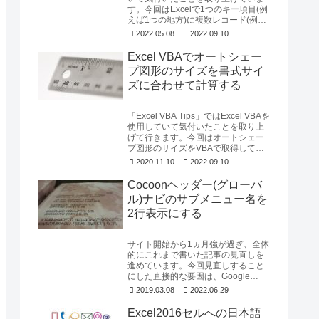
す。今回はExcelで1つのキー項目(例
えば1つの地方)に複数レコード(例え
ば都府県)が存在する時に...
2022.05.08
2022.09.10
Excel VBAでオートシェー
プ図形のサイズを書式サイ
ズに合わせて計算する
「Excel VBA Tips」ではExcel VBAを
使用していて気付いたことを取り上
げて行きます。今回はオートシェー
プ図形のサイズをVBAで取得して図
形の書式サイズに表示される...
2020.11.10
2022.09.10
Cocoonヘッダー(グローバ
ル)ナビのサブメニュー名を
2行表示にする
サイト開始から1ヵ月強が過ぎ、全体
的にこれまで書いた記事の見直しを
進めています。今回見直しすること
にした直接的な要因は、Google
AdSenseの認定で「質の低いサイ
2019.03.08
2022.06.29
ト」と言わ...
Excel2016セルへの日本語