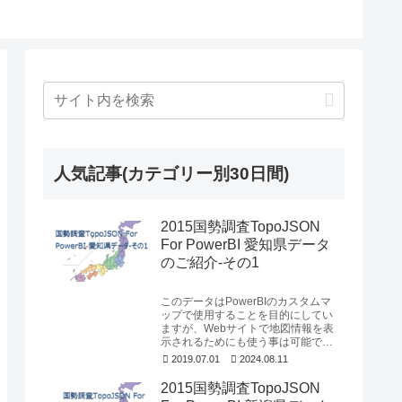
人気記事(カテゴリー別30日間)
2015国勢調査TopoJSON
For PowerBI 愛知県データ
のご紹介-その1
このデータはPowerBIのカスタムマ
ップで使用することを目的にしてい
ますが、Webサイトで地図情報を表
示されるためにも使う事は可能で
す。今回は名古屋市の行政区のデー
2019.07.01
2024.08.11
タのご紹介にな...
2015国勢調査TopoJSON