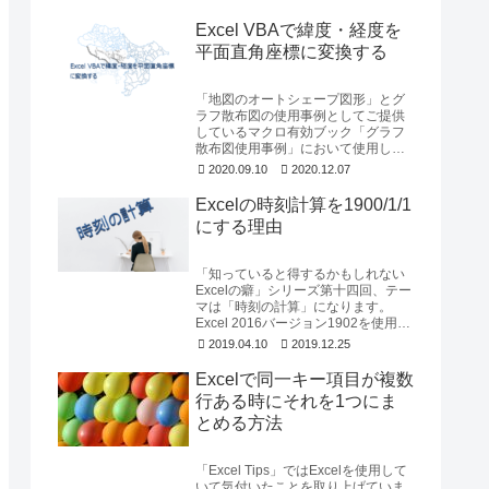
Excel VBAで緯度・経度を
平面直角座標に変換する
「地図のオートシェープ図形」とグ
ラフ散布図の使用事例としてご提供
しているマクロ有効ブック「グラフ
散布図使用事例」において使用して
いる「緯度経度を平面直角座標に変
2020.09.10
2020.12.07
換するためのExce...
Excelの時刻計算を1900/1/1
にする理由
「知っていると得するかもしれない
Excelの癖」シリーズ第十四回、テー
マは「時刻の計算」になります。
Excel 2016バージョン1902を使用し
て確認しています。時刻だけを取
2019.04.10
2019.12.25
り...
Excelで同一キー項目が複数
行ある時にそれを1つにま
とめる方法
「Excel Tips」ではExcelを使用して
いて気付いたことを取り上げていま