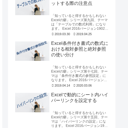
ットする際の注意点
「知っていると得するかもしれない
Excelの癖」シリーズ第九回、テーマ
は「テーブルでの数式利用」になり
ます。 Excel 2016バージョン1902を
使用して確認しています。なお「...
2019.03.30
2019.04.25
Excel条件付き書式の数式に
おける相対参照と絶対参照
の使い分け
「知っていると得するかもしれない
Excelの癖」シリーズ第十七回、テー
マは「条件付き書式の参照設定」に
なります。 Excel 2016バージョン
1903を使用して確認しています。
2019.04.14
2020.03.06
な...
Excelで動的にシート内ハイ
パーリンクを設定する
「知っていると得するかもしれない
Excelの癖」シリーズ第十五回、テー
マは「ハイパーリンクの設定」にな
ります。 Excel 2016バージョン1902