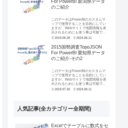
For PowerBI 新潟県データ
のご紹介
このデータはPowerBIのカスタムマ
ップで使用することを目的にしてい
ますが、Webサイトで地図情報を表
示されるためにも使う事は可能で
す。今回は新潟県新潟市の行政区と
2019.06.28
2024.08.11
人口10万人以...
2015国勢調査TopoJSON
For PowerBI 愛知県データ
のご紹介-その2
このデータはPowerBIのカスタムマ
ップで使用することを目的にしてい
ますが、Webサイトで地図情報を表
示されるためにも使う事は可能で
す。今回は愛知県の人口10万人以上
2019.07.30
2024.08.11
の市である1...
人気記事(全カテゴリー全期間)
Excelでテーブルに数式をセ