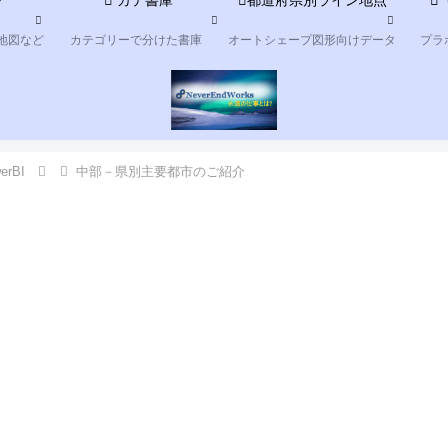
ツ
カテ書庫
都道府県別ライン地点
地図など
カテゴリーで分けた書庫
オートシェープ図形向けデータ
プラ
erBI
中部－県別主要都市のご紹介