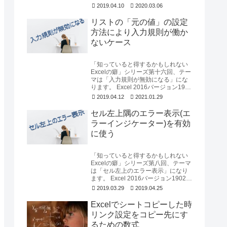
を使用して確認しています。動的...
2019.04.10
2020.03.06
リストの「元の値」の設定
方法により入力規則が働か
ないケース
「知っていると得するかもしれない
Excelの癖」シリーズ第十六回、テー
マは「入力規則が無効になる」にな
ります。 Excel 2016バージョン1903
を使用して確認しています。入力...
2019.04.12
2021.01.29
セル左上隅のエラー表示(エ
ラーインジケーター)を有効
に使う
「知っていると得するかもしれない
Excelの癖」シリーズ第八回、テーマ
は「セル左上のエラー表示」になり
ます。 Excel 2016バージョン1902を
使用して確認しています。いまま...
2019.03.29
2019.04.25
Excelでシートコピーした時
リンク設定をコピー先にす
るための数式